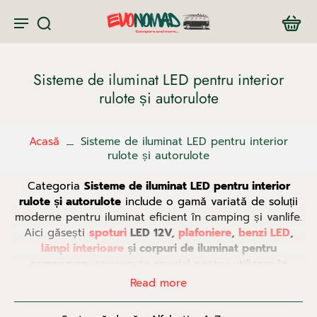
Sisteme de iluminat LED pentru interior
rulote și autorulote
Acasă
Sisteme de iluminat LED pentru interior
rulote și autorulote
Categoria
Sisteme de iluminat LED pentru interior
rulote și autorulote
include o gamă variată de soluții
moderne pentru iluminat eficient în camping și vanlife.
Aici găsești
spoturi
LED 12V,
plafoniere
,
benzi LED
,
lămpi interioare
și corpuri de iluminat pentru
campervan
, concepute special pentru utilizare în
vehicule de camping.
Read more
Indiferent dacă îți modernizezi instalația electrică sau
înlocuiești iluminatul existent, produsele din această