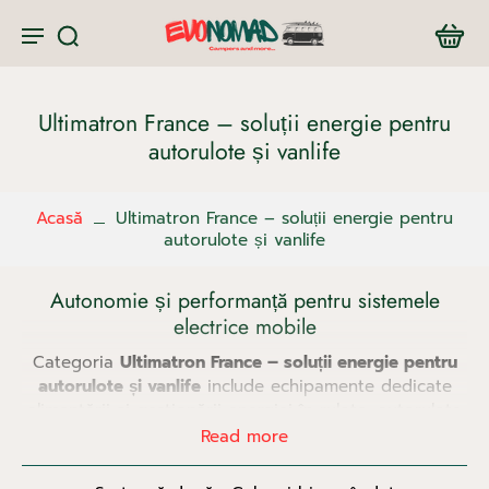
Ultimatron France – soluții energie pentru
autorulote și vanlife
Acasă
Ultimatron France – soluții energie pentru
autorulote și vanlife
Autonomie și performanță pentru sistemele
electrice mobile
Categoria
Ultimatron France – soluții energie pentru
autorulote și vanlife
include echipamente dedicate
alimentării și gestionării energiei în rulote, autorulote
și camper-vanuri. În călătoriile off-grid, un sistem
Read more
electric fiabil este esențial pentru confort și
independență, iar produsele Ultimatron sunt