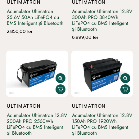
ULTIMATRON
ULTIMATRON
durabilitate și performanță, fiind potrivite pentru
utilizare pe termen lung în condiții reale de camping.
Acumulator Ultimatron
Acumulator Ultimatron 12.8V
25.6V 50Ah LiFePO4 cu
300Ah PRO 3840Wh
Indiferent dacă îți echipezi pentru prima dată
BMS Inteligent și Bluetooth
LiFePO4 cu BMS Inteligent
autorulota sau vrei să îți upgradezi sistemul electric,
și Bluetooth
această categorie oferă soluții fiabile pentru
2.850,00 lei
6.999,00 lei
autonomie și confort în fiecare călătorie.
ULTIMATRON
ULTIMATRON
Acumulator Ultimatron 12.8V
Acumulator Ultimatron 12.8V
200Ah PRO 2560Wh
150Ah PRO 1920Wh
LiFePO4 cu BMS Inteligent
LiFePO4 cu BMS Inteligent
și Bluetooth
și Bluetooth