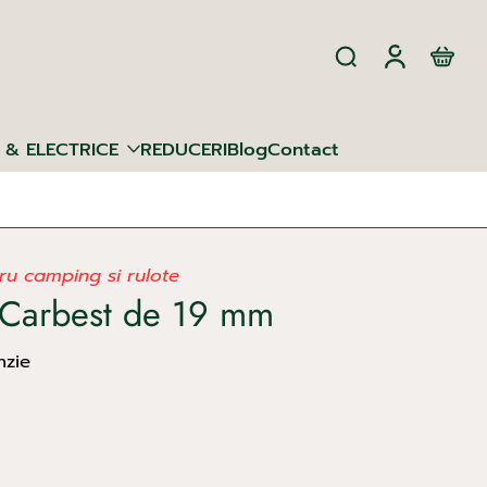
 & ELECTRICE
REDUCERI
Blog
Contact
u camping si rulote
t Carbest de 19 mm
nzie