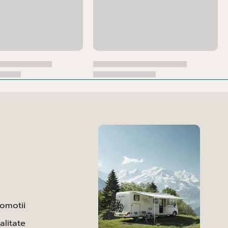
romotii
alitate