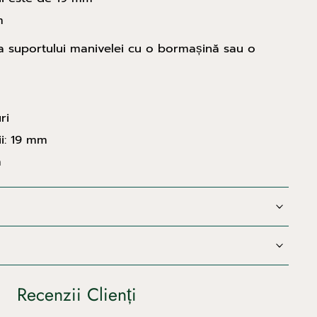
m
ea suportului manivelei cu o bormașină sau o
ri
i: 19 mm
m
Recenzii Clienți