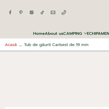
Sari
la
conținut
Home
About us
CAMPING
ECHIPAME
Acasă
Tub de găurit Carbest de 19 mm
Sari
la
informațiile
produsului