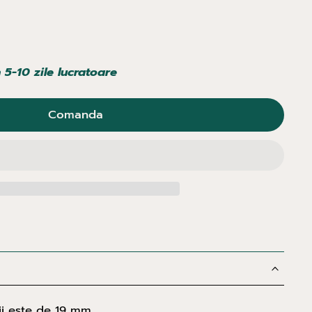
n 5-10 zile lucratoare
Comanda
i este de 19 mm