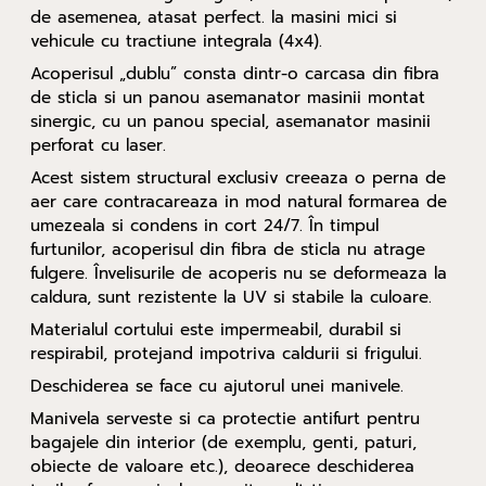
de asemenea, atasat perfect. la masini mici si
vehicule cu tractiune integrala (4x4).
Acoperisul „dublu” consta dintr-o carcasa din fibra
de sticla si un panou asemanator masinii montat
sinergic, cu un panou special, asemanator masinii
perforat cu laser.
Acest sistem structural exclusiv creeaza o perna de
aer care contracareaza in mod natural formarea de
umezeala si condens in cort 24/7. În timpul
furtunilor, acoperisul din fibra de sticla nu atrage
fulgere. Învelisurile de acoperis nu se deformeaza la
caldura, sunt rezistente la UV si stabile la culoare.
Materialul cortului este impermeabil, durabil si
respirabil, protejand impotriva caldurii si frigului.
Deschiderea se face cu ajutorul unei manivele.
Manivela serveste si ca protectie antifurt pentru
bagajele din interior (de exemplu, genti, paturi,
obiecte de valoare etc.), deoarece deschiderea