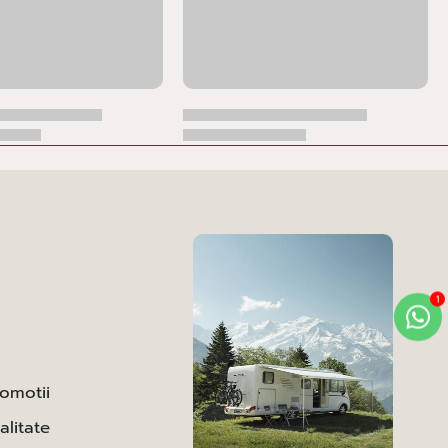
romotii
alitate