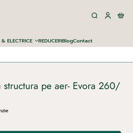
 & ELECTRICE
REDUCERI
Blog
Contact
u structura pe aer- Evora 260/
nzie