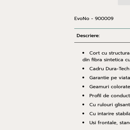
EvoNo - 900009
Descriere:
Cort cu structura
din fibra sintetica 
Cadru Dura-Tech 
Garantie pe viat
Geamuri colorat
Profil de conduc
Cu rulouri glisan
Cu intarire stabil
Usi frontale, sta