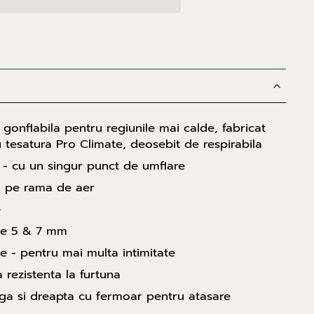
 gonflabila pentru regiunile mai calde, fabricat
cu tesatura Pro Climate, deosebit de respirabila
- cu un singur punct de umflare
a pe rama de aer
e
te 5 & 7 mm
te - pentru mai multa intimitate
a rezistenta la furtuna
nga si dreapta cu fermoar pentru atasare