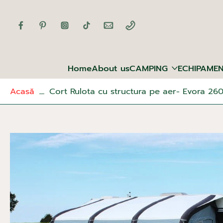
Sari
la
conținut
Home
About us
CAMPING
ECHIPAME
Acasă
Cort Rulota cu structura pe aer- Evora 26
Sari
la
informațiile
produsului