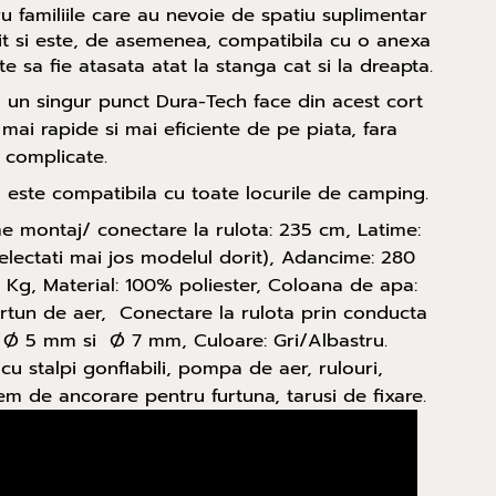
ru familiile care au nevoie de spatiu suplimentar
it si este, de asemenea, compatibila cu o anexa
 sa fie atasata atat la stanga cat si la dreapta.
 un singur punct Dura-Tech face din acest cort
mai rapide si mai eficiente de pe piata, fara
 complicate.
ste compatibila cu toate locurile de camping.
time montaj/ conectare la rulota: 235 cm, Latime:
lectati mai jos modelul dorit), Adancime: 280
3 Kg, Material: 100% poliester, Coloana de apa:
urtun de aer, Conectare la rulota prin conducta
 Ø 5 mm si Ø 7 mm, Culoare: Gri/Albastru.
cu stalpi gonflabili, pompa de aer, rulouri,
tem de ancorare pentru furtuna, tarusi de fixare.