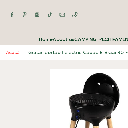
Sari
la
conținut
Home
About us
CAMPING
ECHIPAME
Acasă
Gratar portabil electric Cadac E Braai 40 
Sari
la
informațiile
produsului