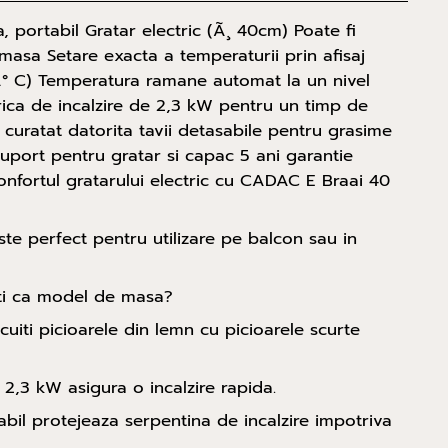
, portabil Gratar electric (Ã¸ 40cm) Poate fi
 masa Setare exacta a temperaturii prin afisaj
 Â° C) Temperatura ramane automat la un nivel
rica de incalzire de 2,3 kW pentru un timp de
 curatat datorita tavii detasabile pentru grasime
suport pentru gratar si capac 5 ani garantie
confortul gratarului electric cu CADAC E Braai 40
ste perfect pentru utilizare pe balcon sau in
sti ca model de masa?
cuiti picioarele din lemn cu picioarele scurte
 2,3 kW asigura o incalzire rapida.
abil protejeaza serpentina de incalzire impotriva