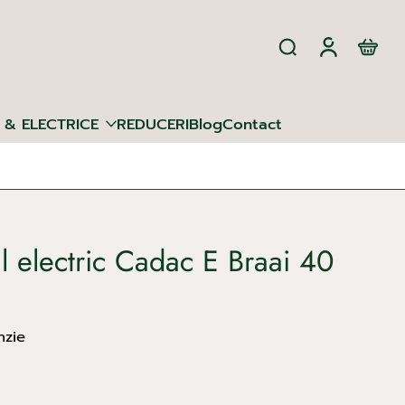
 & ELECTRICE
REDUCERI
Blog
Contact
l electric Cadac E Braai 40
nzie