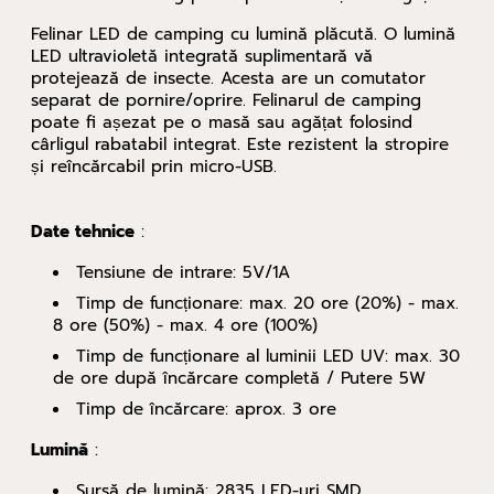
Felinar LED de camping cu lumină plăcută. O lumină
LED ultravioletă integrată suplimentară vă
protejează de insecte. Acesta are un comutator
separat de pornire/oprire. Felinarul de camping
poate fi așezat pe o masă sau agățat folosind
cârligul rabatabil integrat. Este rezistent la stropire
și reîncărcabil prin micro-USB.
Date tehnice
:
Tensiune de intrare: 5V/1A
Timp de funcționare: max. 20 ore (20%) - max.
8 ore (50%) - max. 4 ore (100%)
Timp de funcționare al luminii LED UV: max. 30
de ore după încărcare completă / Putere 5W
Timp de încărcare: aprox. 3 ore
Lumină
:
Sursă de lumină: 2835 LED-uri SMD